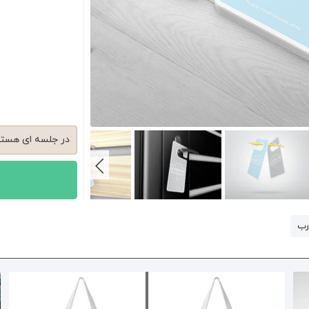
در جلسه ای هستید
پشت درب طراحی ک
فرزند شما خواب 
شده خود را میخو
رب
خانه بزرگی دارید 
مطلع بشوند، کارت 
برای تبلیغ شرکتتا