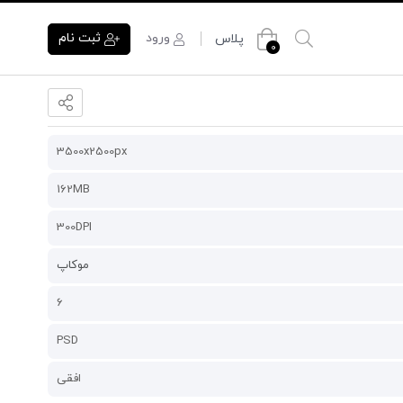
ورود
ثبت نام
پلاس
0
3500x2500px
162MB
300DPI
موکاپ
6
PSD
افقی