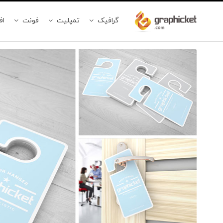
گرافیک
تمپلیت
فونت
اف