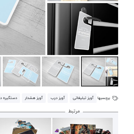
برای
ثبت
نقد
و
بررسی
وارد
حساب
کاربری
دیدگاه
برچسبها
آویز تبلیغاتی
آویز درب
آویز هشدار
دستگیره د
خود
ها
برای این محصول نوشته نشده است.
مرتبط
شوید.