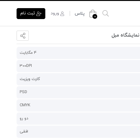
ورود
ثبت نام
پلاس
0
مایشگاه مبل
4 مگابایت
300DPI
کارت ویزیت
PSD
CMYK
دو رو
افقی